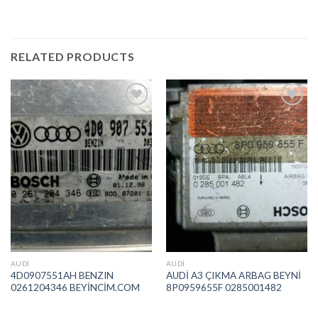
RELATED PRODUCTS
İstek
İstek
Listeme
Listeme
Ekle
Ekle
AUDI
AUDI
4D0907551AH BENZIN
AUDİ A3 ÇIKMA ARBAG BEYNİ
0261204346 BEYİNCİM.COM
8P0959655F 0285001482