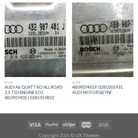
İstek
İstek
Listeme
Listeme
Ekle
Ekle
AUDI
AUDI
AUDI A6 QUATTRO ALLROAD
4B0907401P 0281001931
2.5 TDI ENGINE ECU
AUDI MOTOR BEYNİ
4B2907401J 0281010822
Copyright 2026 ©
UX Themes