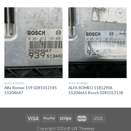
İstek
İstek
Listeme
Listeme
Ekle
Ekle
ALFA ROMEO
ALFA ROMEO
Alfa Romeo 159 0281012145
ALFA ROMEO 51812906
55204647
55204661 Bosch 0281013138
Copyright 2026 ©
UX Themes