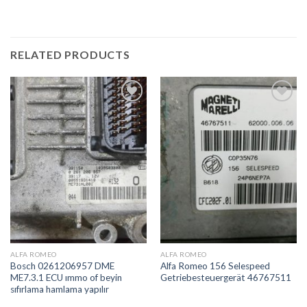
RELATED PRODUCTS
İstek
İstek
Listeme
Listeme
Ekle
Ekle
ALFA ROMEO
ALFA ROMEO
Bosch 0261206957 DME
Alfa Romeo 156 Selespeed
ME7.3.1 ECU ımmo of beyin
Getriebesteuergerät 46767511
sıfırlama hamlama yapılır