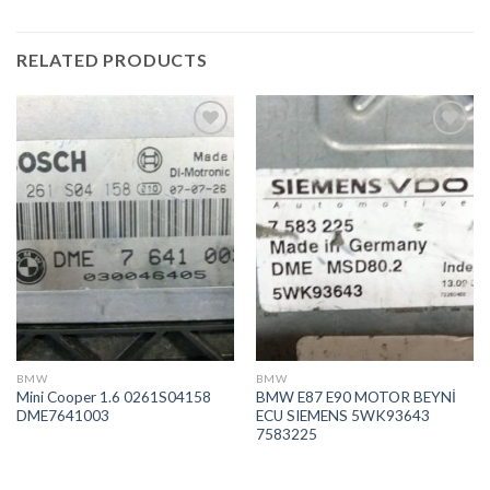
RELATED PRODUCTS
İstek
İstek
Listeme
Listeme
Ekle
Ekle
BMW
BMW
Mini Cooper 1.6 0261S04158
BMW E87 E90 MOTOR BEYNİ
DME7641003
ECU SIEMENS 5WK93643
7583225