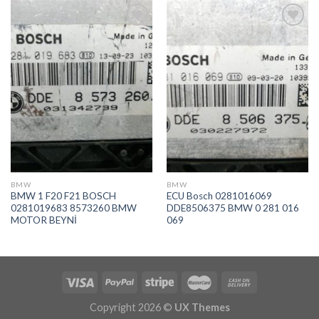
İstek
İstek
Listeme
Listeme
Ekle
Ekle
BMW
BMW
BMW 1 F20 F21 BOSCH
ECU Bosch 0281016069
0281019683 8573260 BMW
DDE8506375 BMW 0 281 016
MOTOR BEYNİ
069
Copyright 2026 ©
UX Themes